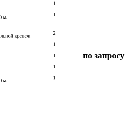
1
1
0 м.
2
альной крепеж
1
по запросу
1
1
1
0 м.